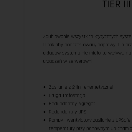
TIER III
Zdublowanie wszystkich krytycznych syst
II tak aby podczas awarii, naprawy, lub p
układów systemu nie miało to wpływu na
urządzeń w serwerowni
Zasilanie z 2 linii energetycznej
Druga Trafostacja
Redundantny Agregat
Redundantny UPS
Pompy i wentylatory zasilanie z UPSa(el
temperatury przy ponownym uruchamian