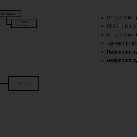
Dedykowane p
UPS dla filtro
Dedykowana kl
Agregat prąd
Redundantny
Redundantn