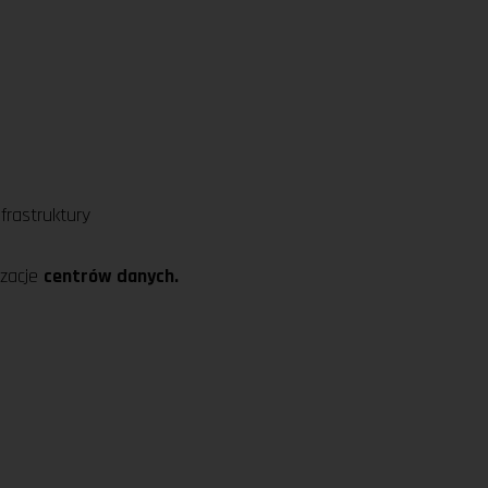
rastruktury
izacje
centrów danych.