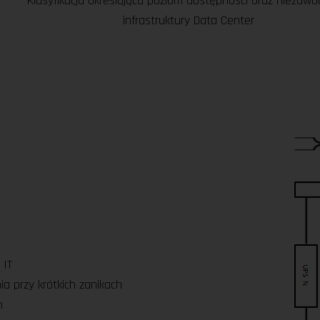
Klasyfikacja określająca poziom dostępności oraz niezawo
infrastruktury Data Center
 IT
ia przy krótkich zanikach
h