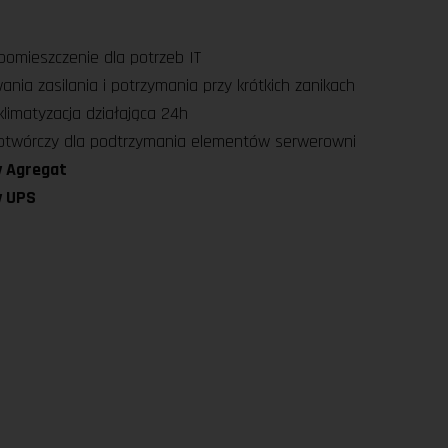
omieszczenie dla potrzeb IT
wania zasilania i potrzymania przy krótkich zanikach
imatyzacja działająca 24h
otwórczy dla podtrzymania elementów serwerowni
 Agregat
y UPS