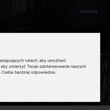
STREFA B2B
POWRÓT DO LISTY
następujących celach:
aby umożliwić
,
aby zmierzyć Twoje zainteresowanie naszymi
a Ciebie bardziej odpowiednie
.