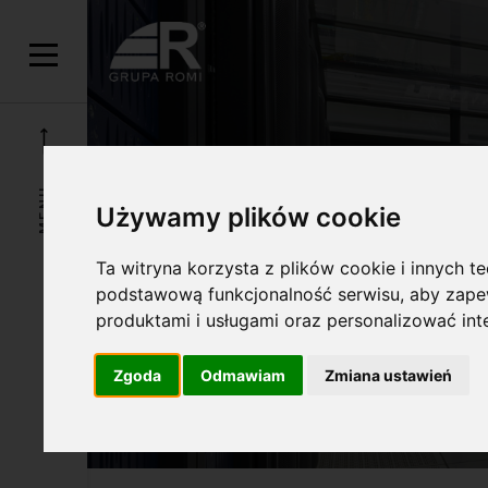
HOME
ROZWIĄZANIA
DATA CENTER
MENU
DATA CENTER
Używamy plików cookie
Ta witryna korzysta z plików cookie i innych t
podstawową funkcjonalność serwisu
,
aby zapew
produktami i usługami oraz personalizować in
Zgoda
Odmawiam
Zmiana ustawień