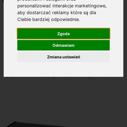
personalizować interakcje marketingowe
,
aby dostarczać reklamy które są dla
Ciebie bardziej odpowiednie
.
Zgoda
Odmawiam
29.01.2021
Zmiana ustawień
KVM Przełączniki KVM kablowe CS22H Nr
modelu/opis 2-portowy kablowy przełącznik KVM
USB 4K HDMI z zdalnym selektorem portów