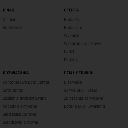
O NAS
OFERTA
O firmie
Produkty
Referencje
Producenci
Wynajem
Wsparcie projektowe
Outlet
Katalogi
ROZWIĄZANIA
DZIAŁ SERWISU
Kontenerowe Data Center
O serwisie
Data center
Serwis UPS - Usługi
Zasilanie gwarantowane
Zgłoszenie serwisowe
Napędy elektryczne
Baterie UPS - Wymiana
Sieci komputerowe
Urządzenia aktywne