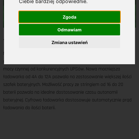
Ciebie bardziej odpowiednie
.
Zgoda
Odmawiam
18.06.2019
Zmiana ustawień
Najnowsza seria 1 fazowych UPSów marki GT. Jeszcze więcej mocy
dzięki współczynnikowi PF=1 10kVA = 10kW. Daje to 25% więcej
mocy czynnej od konkurencyjnych UPSów. Nowa mocniejsza
ładowarka od 4A do 12A pozwala na zastosowanie większej ilości
szafek bateryjnych. Możliwość pracy ze stringiem od 16 do 20
baterii pozwala na idealne dostosowanie czasu autonomii
bateryjnej. Cyfrowa ładowarka dostosowuje automatycznie prąd
ładowania do ilości baterii.