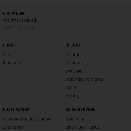
GRUPA ROMI
All rights reserved.
Design:ComUp.pl
O NAS
OFERTA
O firmie
Produkty
Referencje
Producenci
Wynajem
Wsparcie projektowe
Outlet
Katalogi
ROZWIĄZANIA
DZIAŁ SERWISU
Kontenerowe Data Center
O serwisie
Data center
Serwis UPS - Usługi