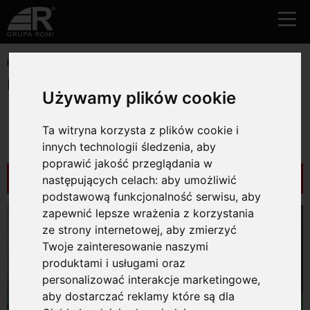
HOME
AKTUALNOŚCI
GT S 11 6KVA I 10KVA
GT S 11 6KVA I 10KVA
Używamy plików cookie
POWRÓT DO LISTY
Ta witryna korzysta z plików cookie i
innych technologii śledzenia, aby
poprawić jakość przeglądania w
POKAZ KATEGORIE
następujących celach:
aby umożliwić
podstawową funkcjonalność serwisu
,
aby
zapewnić lepsze wrażenia z korzystania
ze strony internetowej
,
aby zmierzyć
Twoje zainteresowanie naszymi
produktami i usługami oraz
personalizować interakcje marketingowe
,
aby dostarczać reklamy które są dla