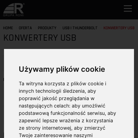
HOME
OFERTA
PRODUKTY
USB I THUNDERBOLT
KONWERTERY USB
KONWERTERY USB
Używamy plików cookie
PRODUCENCI
Ta witryna korzysta z plików cookie i
innych technologii śledzenia, aby
Wybierz producenta
poprawić jakość przeglądania w
następujących celach:
aby umożliwić
Produkty
podstawową funkcjonalność serwisu
,
aby
zapewnić lepsze wrażenia z korzystania
ze strony internetowej
,
aby zmierzyć
Konwertery USB
Twoje zainteresowanie naszymi