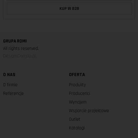
KUP W B2B
GRUPA ROMI
All rights reserved.
Design:ComUp.pl
O NAS
OFERTA
O firmie
Produkty
Referencje
Producenci
Wynajem
Wsparcie projektowe
Outlet
Katalogi