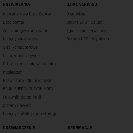
ROZWIĄZANIA
DZIAŁ SERWISU
Kontenerowe Data Center
O serwisie
Data center
Serwis UPS - Usługi
Zasilanie gwarantowane
Zgłoszenie serwisowe
Napędy elektryczne
Baterie UPS - Wymiana
Sieci komputerowe
Urządzenia aktywne
Ochrona zasilania w średnich
napięciach
Rozwiązania dla przemysłu
BANKI ENERGII DUŻYCH MOCY
Falowniki do aplikacji
przemysłowych
Napędy i silniki prądu stałego
DOŚWIADCZENIE
INFORMACJE