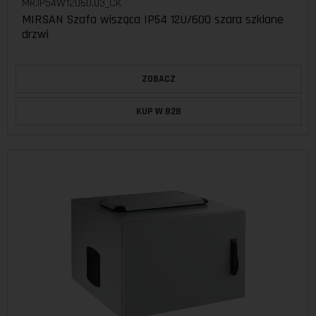
MR.IP54W12U60.03_CK
MIRSAN Szafa wisząca IP54 12U/600 szara szklane
drzwi
ZOBACZ
KUP W B2B