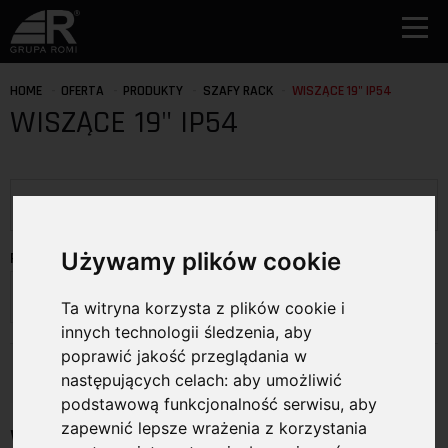
HOME
OFERTA
PRODUKTY
SZAFY RACK
WISZĄCE 19" IP54
WISZĄCE 19" IP54
Używamy plików cookie
PRODUCENCI
Wybierz producenta
Ta witryna korzysta z plików cookie i
innych technologii śledzenia, aby
poprawić jakość przeglądania w
Produkty
następujących celach:
aby umożliwić
podstawową funkcjonalność serwisu
,
aby
zapewnić lepsze wrażenia z korzystania
Wiszące 19" IP54