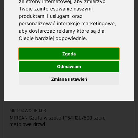
ze strony internetowej
,
aby zmierzyć
Twoje zainteresowanie naszymi
produktami i usługami oraz
personalizować interakcje marketingowe
,
aby dostarczać reklamy które są dla
Ciebie bardziej odpowiednie
.
Zgoda
Odmawiam
Zmiana ustawień
MR.IP54W12U60.03
MIRSAN Szafa wisząca IP54 12U/600 szara
metalowe drzwi