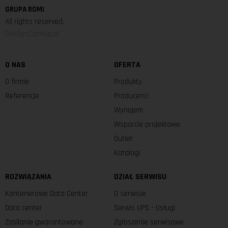
GRUPA ROMI
All rights reserved.
Design:ComUp.pl
O NAS
OFERTA
O firmie
Produkty
Referencje
Producenci
Wynajem
Wsparcie projektowe
Outlet
Katalogi
ROZWIĄZANIA
DZIAŁ SERWISU
Kontenerowe Data Center
O serwisie
Data center
Serwis UPS - Usługi
Zasilanie gwarantowane
Zgłoszenie serwisowe