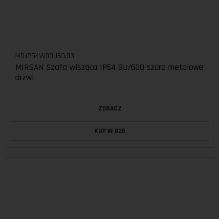
MR.IP54W09U60.03
MIRSAN Szafa wisząca IP54 9U/600 szara metalowe
drzwi
ZOBACZ
KUP W B2B