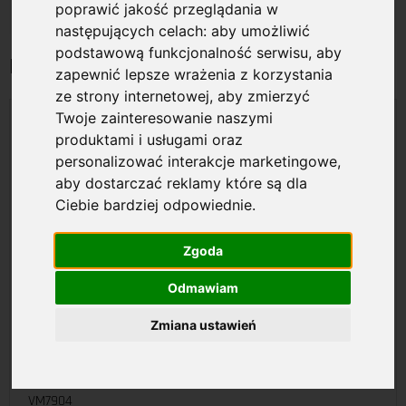
poprawić jakość przeglądania w
Pokaż na stronie:
15
30
następujących celach:
aby umożliwić
podstawową funkcjonalność serwisu
,
aby
Przełączniki video matrix modułowe
zapewnić lepsze wrażenia z korzystania
ze strony internetowej
,
aby zmierzyć
Twoje zainteresowanie naszymi
produktami i usługami oraz
personalizować interakcje marketingowe
,
aby dostarczać reklamy które są dla
Ciebie bardziej odpowiednie
.
Zgoda
Odmawiam
Zmiana ustawień
VM7904