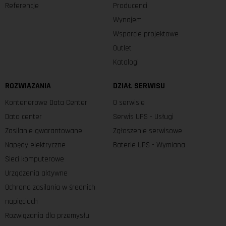
Referencje
Producenci
Wynajem
Wsparcie projektowe
Outlet
Katalogi
ROZWIĄZANIA
DZIAŁ SERWISU
Kontenerowe Data Center
O serwisie
Data center
Serwis UPS - Usługi
Zasilanie gwarantowane
Zgłoszenie serwisowe
Napędy elektryczne
Baterie UPS - Wymiana
Sieci komputerowe
Urządzenia aktywne
Ochrona zasilania w średnich
napięciach
Rozwiązania dla przemysłu