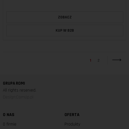
ZOBACZ
KUP W B2B
1
2
GRUPA ROMI
All rights reserved.
Design:ComUp.pl
O NAS
OFERTA
O firmie
Produkty