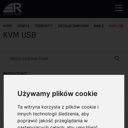
HOME
OFERTA
PRODUKTY
PRZEŁĄCZNIKI KVM
KABLE
KVM USB
KVM USB
PRODUCENCI
Wybierz producenta
Używamy plików cookie
Produkty
Ta witryna korzysta z plików cookie i
innych technologii śledzenia, aby
poprawić jakość przeglądania w
KVM USB
następujących celach:
aby umożliwić