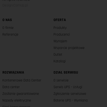
Design:ComUp.pl
O NAS
OFERTA
O firmie
Produkty
Referencje
Producenci
Wynajem
Wsparcie projektowe
Outlet
Katalogi
ROZWIĄZANIA
DZIAŁ SERWISU
Kontenerowe Data Center
O serwisie
Data center
Serwis UPS - Usługi
Zasilanie gwarantowane
Zgłoszenie serwisowe
Napędy elektryczne
Baterie UPS - Wymiana