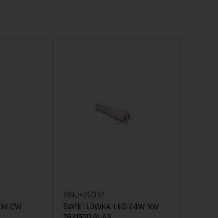
WOJ+22307
4W CW
ŚWIETLÓWKA LED 24W NW
26X1500 GLAS