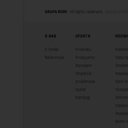
Design:ComU
GRUPA ROMI
All rights reserved.
O NAS
OFERTA
ROZWI
O firmie
Produkty
Konten
Referencje
Producenci
Data c
Wynajem
Zasila
Wsparcie
Napędy
projektowe
Sieci 
Outlet
Urządz
Katalogi
Ochron
napięc
Rozwią
BANKI 