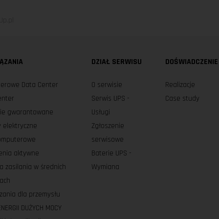
p.pl
ĄZANIA
DZIAŁ SERWISU
DOŚWIADCZENIE
erowe Data Center
O serwisie
Realizacje
enter
Serwis UPS -
Case study
nie gwarantowane
Usługi
 elektryczne
Zgłoszenie
komputerowe
serwisowe
enia aktywne
Baterie UPS -
a zasilania w średnich
Wymiana
iach
zania dla przemysłu
ENERGII DUŻYCH MOCY