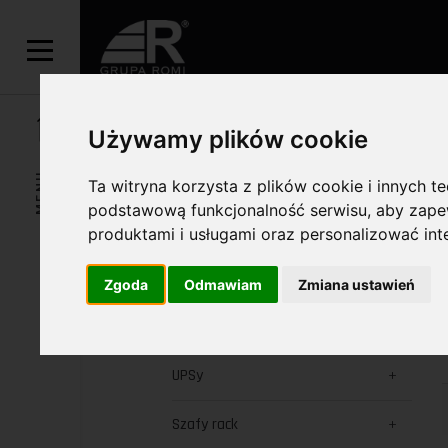
HOME
OFERTA
PRODUKTY
OŚWIETLEN
Używamy plików cookie
ŚWIETLÓWKI
MENU
Ta witryna korzysta z plików cookie i innych t
podstawową funkcjonalność serwisu
,
aby zapew
produktami i usługami oraz personalizować in
SZUKAJ
Zgoda
Odmawiam
Zmiana ustawień
KATEGORIE
UPSy
Szafy rack