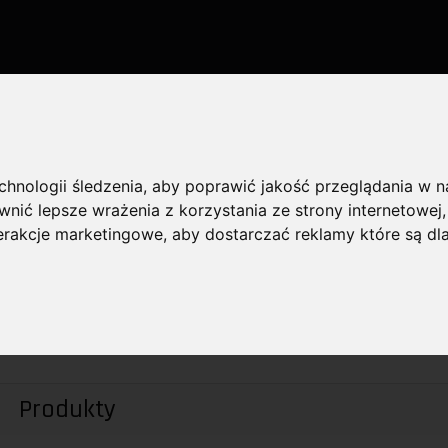
IE
ŹRÓDŁA ŚWIATŁA
ŚWIETLÓWKI LED
 LED
echnologii śledzenia, aby poprawić jakość przeglądania w 
nić lepsze wrażenia z korzystania ze strony internetowej
terakcje marketingowe
,
aby dostarczać reklamy które są dl
PRODUCEN
Produkty