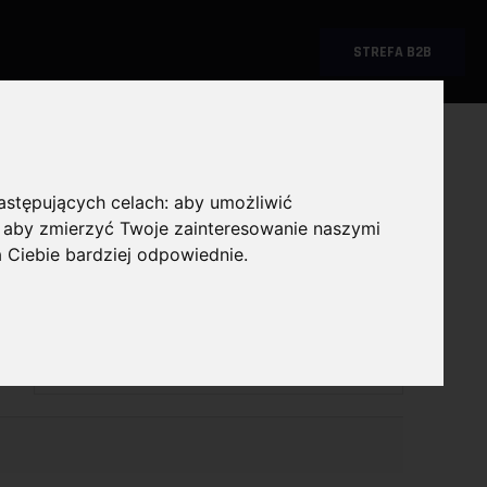
STREFA B2B
następujących celach:
aby umożliwić
,
aby zmierzyć Twoje zainteresowanie naszymi
a Ciebie bardziej odpowiednie
.
CI
Wybierz producenta