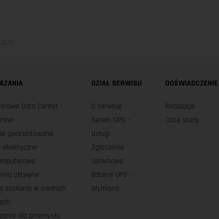
p.pl
ĄZANIA
DZIAŁ SERWISU
DOŚWIADCZENIE
erowe Data Center
O serwisie
Realizacje
enter
Serwis UPS -
Case study
nie gwarantowane
Usługi
 elektryczne
Zgłoszenie
komputerowe
serwisowe
enia aktywne
Baterie UPS -
a zasilania w średnich
Wymiana
iach
zania dla przemysłu