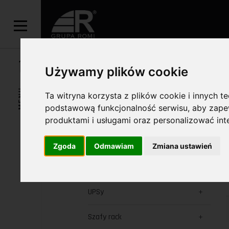
HOME
OFERTA
PRODUKTY
CCTV ROZ
Używamy plików cookie
KAMERY SZ
MENU
Ta witryna korzysta z plików cookie i innych t
podstawową funkcjonalność serwisu
,
aby zapew
produktami i usługami oraz personalizować in
SZUKAJ
Zgoda
Odmawiam
Zmiana ustawień
KATEGORIE
UPSy
Szafy rack