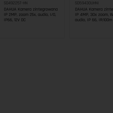
SD49225T-HN
SD59430UHNI
DAHUA Kamera zintegrowana
DAHUA Kamera zint
IP 2MP, zoom 25x, audio, I/O,
IP 4MP, 30x zoom, 
IP66, 12V DC
audio, IP 66, IR:100m