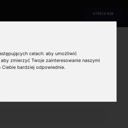
STREFA B2B
następujących celach:
aby umożliwić
,
aby zmierzyć Twoje zainteresowanie naszymi
a Ciebie bardziej odpowiednie
.
CI
Wybierz producenta