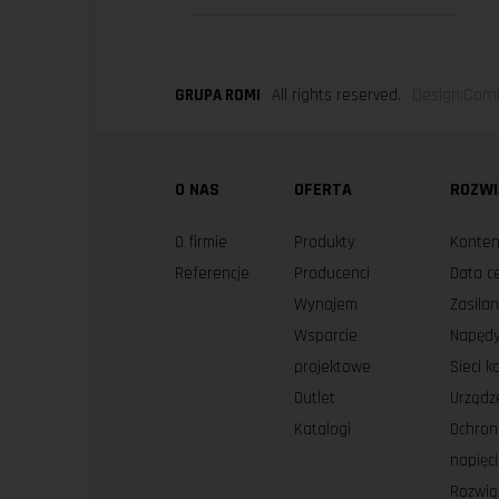
Design:ComU
GRUPA ROMI
All rights reserved.
O NAS
OFERTA
ROZWI
O firmie
Produkty
Konten
Referencje
Producenci
Data c
Wynajem
Zasila
Wsparcie
Napędy
projektowe
Sieci 
Outlet
Urządz
Katalogi
Ochron
napięc
Rozwią