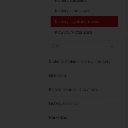
Kamery specjalne
Kamery kopułkowe
Kamery szybkoobrotowe
Klawiatury sterujące
BCS
Drukarki etykiet, taśmy i markery
Elektryka
Koryta, kanały, listwy, rury
Listwy zasilające
Narzędzia