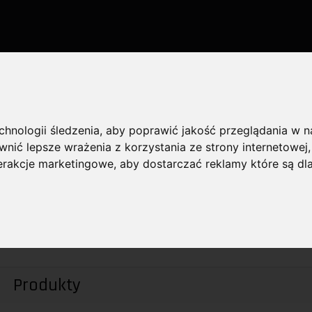
WIĄZANIA IP
DAHUA
KAMERY SZYBKOOBROTOWE
YBKOOBROTOWE
echnologii śledzenia, aby poprawić jakość przeglądania w 
nić lepsze wrażenia z korzystania ze strony internetowej
terakcje marketingowe
,
aby dostarczać reklamy które są dl
PRODUCEN
Produkty