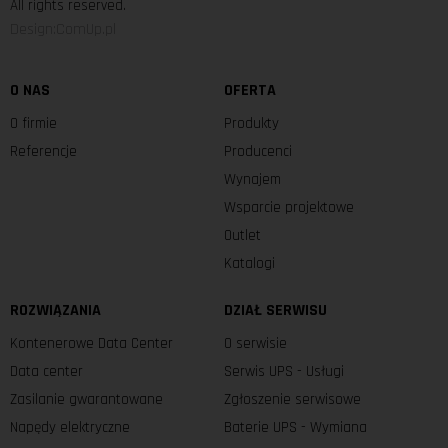
All rights reserved.
Design:ComUp.pl
O NAS
OFERTA
O firmie
Produkty
Referencje
Producenci
Wynajem
Wsparcie projektowe
Outlet
Katalogi
ROZWIĄZANIA
DZIAŁ SERWISU
Kontenerowe Data Center
O serwisie
Data center
Serwis UPS - Usługi
Zasilanie gwarantowane
Zgłoszenie serwisowe
Napędy elektryczne
Baterie UPS - Wymiana