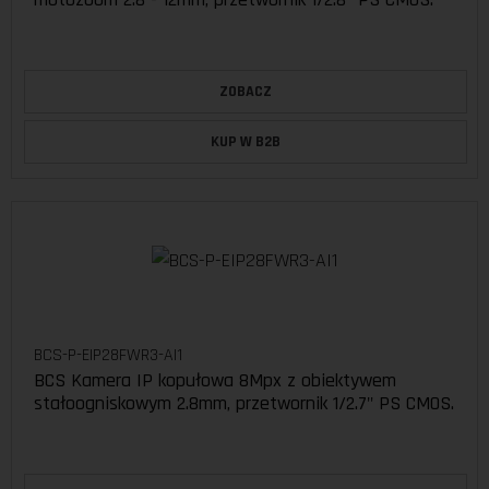
ZOBACZ
KUP W B2B
BCS-P-EIP28FWR3-AI1
BCS Kamera IP kopułowa 8Mpx z obiektywem
stałoogniskowym 2.8mm, przetwornik 1/2.7" PS CMOS.