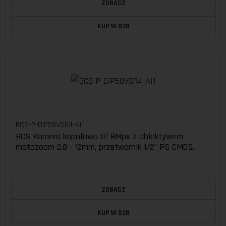
ZOBACZ
KUP W B2B
BCS-P-DIP58VSR4-AI1
BCS Kamera kopułowa IP 8Mpx z obiektywem
motozoom 2.8 - 12mm, przetwornik 1/2" PS CMOS.
ZOBACZ
KUP W B2B