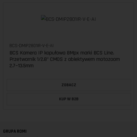
BCS-DMIP2801IR-V-E-AI
BCS Kamera IP kopułowa 8Mpx marki BCS Line.
Przetwornik 1/2.8" CMOS z obiektywem motozoom
2.7~13.5mm
ZOBACZ
KUP W B2B
GRUPA ROMI