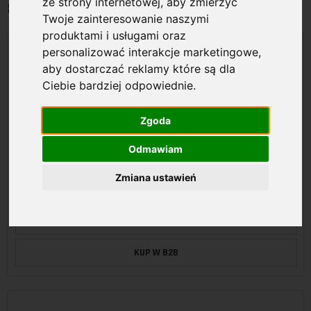
ze strony internetowej
,
aby zmierzyć
8 MPX ( 4K )
Twoje zainteresowanie naszymi
produktami i usługami oraz
personalizować interakcje marketingowe
,
aby dostarczać reklamy które są dla
Ciebie bardziej odpowiednie
.
Zgoda
BCS-DMIP2801IR-V-V
BCS Kamera IP kopułowa 8Mpx marki BCS Line.
Odmawiam
Przetwornik 1/2.7" CMOS z obiektywem motozoom
2.7~13.5mm.
Zmiana ustawień
ZOBACZ
KUP W B2B