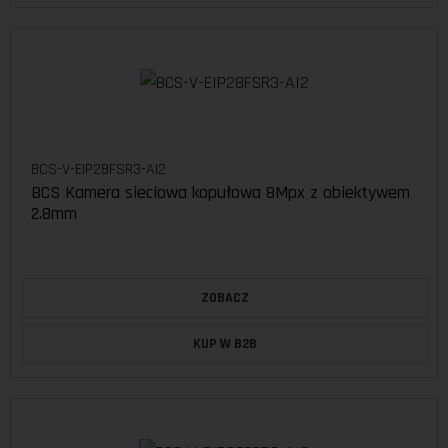
BCS-V-EIP28FSR3-AI2
BCS Kamera sieciowa kopułowa 8Mpx z obiektywem
2.8mm
ZOBACZ
KUP W B2B