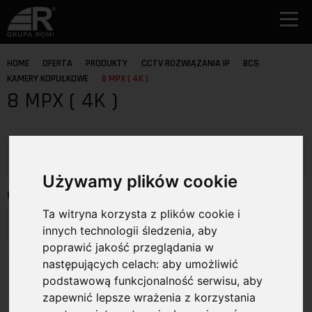
HOME
OFERTA
PRODUKTY
CCTV ROZWIĄZANIA IP
BCS
KAMERY KOPUŁKOWE
8 MPX ( 4K )
8 MPX ( 4K )
Używamy plików cookie
PRODUCENCI
Ta witryna korzysta z plików cookie i
Wybierz producenta
innych technologii śledzenia, aby
poprawić jakość przeglądania w
następujących celach:
aby umożliwić
Produkty
podstawową funkcjonalność serwisu
,
aby
zapewnić lepsze wrażenia z korzystania