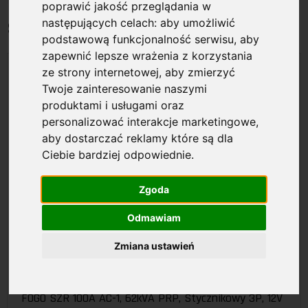
poprawić jakość przeglądania w
następujących celach:
aby umożliwić
Stycznikowe
podstawową funkcjonalność serwisu
,
aby
zapewnić lepsze wrażenia z korzystania
ze strony internetowej
,
aby zmierzyć
Twoje zainteresowanie naszymi
produktami i usługami oraz
personalizować interakcje marketingowe
,
aby dostarczać reklamy które są dla
Ciebie bardziej odpowiednie
.
Zgoda
Odmawiam
Zmiana ustawień
FA100CLG3PN2A1
FOGO SZR 100A AC-1, 62kVA PRP, Stycznikowy 3P, 12V