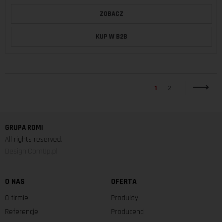
ZOBACZ
KUP W B2B
1
2
GRUPA ROMI
All rights reserved.
Design:ComUp.pl
O NAS
OFERTA
O firmie
Produkty
Referencje
Producenci