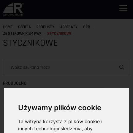
HOME
OFERTA
PRODUKTY
AGREGATY
SZR
ZE STEROWNIKIEM PWR
STYCZNIKOWE
STYCZNIKOWE
PRODUCENCI
Wybierz producenta
Używamy plików cookie
Produkty
Ta witryna korzysta z plików cookie i
Pokaż na stronie:
15
30
innych technologii śledzenia, aby