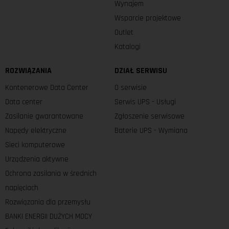
Wynajem
Wsparcie projektowe
Outlet
Katalogi
ROZWIĄZANIA
DZIAŁ SERWISU
Kontenerowe Data Center
O serwisie
Data center
Serwis UPS - Usługi
Zasilanie gwarantowane
Zgłoszenie serwisowe
Napędy elektryczne
Baterie UPS - Wymiana
Sieci komputerowe
Urządzenia aktywne
Ochrona zasilania w średnich
napięciach
Rozwiązania dla przemysłu
BANKI ENERGII DUŻYCH MOCY