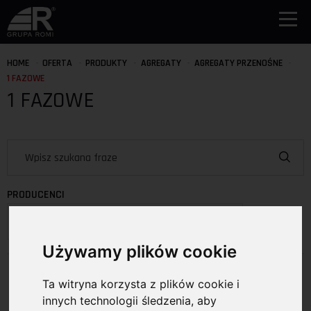
HOME
OFERTA
PRODUKTY
AGREGATY
AGREGATY PRZENOŚNE
1 FAZOWE
1 FAZOWE
PRODUCENCI
Wybierz producenta
Używamy plików cookie
Produkty
Ta witryna korzysta z plików cookie i
Pokaż na stronie:
15
75
innych technologii śledzenia, aby