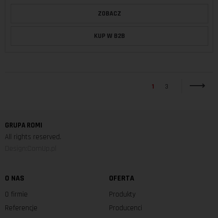
ZOBACZ
KUP W B2B
1
3
GRUPA ROMI
All rights reserved.
Design:ComUp.pl
O NAS
OFERTA
O firmie
Produkty
Referencje
Producenci