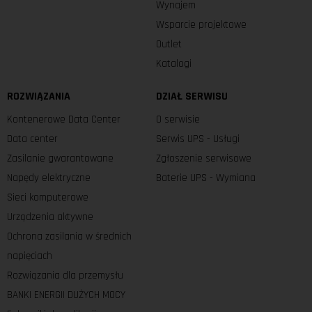
Wynajem
Wsparcie projektowe
Outlet
Katalogi
ROZWIĄZANIA
DZIAŁ SERWISU
Kontenerowe Data Center
O serwisie
Data center
Serwis UPS - Usługi
Zasilanie gwarantowane
Zgłoszenie serwisowe
Napędy elektryczne
Baterie UPS - Wymiana
Sieci komputerowe
Urządzenia aktywne
Ochrona zasilania w średnich
napięciach
Rozwiązania dla przemysłu
BANKI ENERGII DUŻYCH MOCY