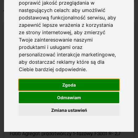
poprawić jakość przeglądania w
następujących celach:
aby umożliwić
1 fazowe
podstawową funkcjonalność serwisu
,
aby
zapewnić lepsze wrażenia z korzystania
ze strony internetowej
,
aby zmierzyć
Twoje zainteresowanie naszymi
produktami i usługami oraz
personalizować interakcje marketingowe
,
aby dostarczać reklamy które są dla
Ciebie bardziej odpowiednie
.
Zgoda
Odmawiam
Zmiana ustawień
F3001R
FOGO Agregat prądotwórczy 1-fazowy F3001 R- 2,7